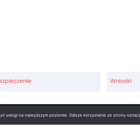
ezpieczenie
Wnioski
zyć usługi na najwyższym poziomie. Dalsze korzystanie ze strony oznacz
ukacji i Nauki
Urząd Miasta Radzionków
ty w Katowicach
Biuletyn Informacji Publicznej