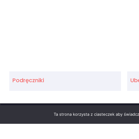
Podręczniki
Ub
2023 ©
Ta strona korzysta z ciasteczek aby świadc
Ministerstwo Ed
Liceum Ogólnokształcące
Kuratorium Oświa
im. Powstańców Śląskich