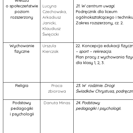
Wiedza
o społeczeństwie
Lucyna
21.
W centrum uwagi.
poziom
Czechowska,
Podręcznik dla liceum
rozszerzony
Arkadiusz
ogólnokształcącego i technik
Janicki,
Zakres rozszerzony, cz. 2.
Klaudiusz
Święcicki
Wychowanie
Urszula
22. Koncepcja edukacji fizycz
fizyczne
Kierczak
– sport – rekreacja.
Plan pracy z wychowania fiz
dla klasy 1, 2, 3.
Religia
Praca
23. W rodzinie. Drogi
zbiorowa
Świadków Chrystusa, podręczni
Podstawy
Danuta Minas
24.
Podstawy
pedagogiki
pedagogiki i psychologii.
i psychologii