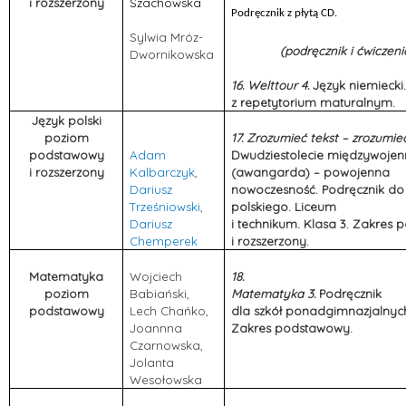
i rozszerzony
Szachowska
Podręcznik z płytą CD.
Sylwia Mróz-
(podręcznik i ćwiczeni
Dwornikowska
16. Welttour 4.
Język niemiecki.
z repetytorium maturalnym.
Język polski
poziom
17. Zrozumieć tekst – zrozumie
podstawowy
Adam
Dwudziestolecie międzywojen
i rozszerzony
Kalbarczyk
,
(awangarda) – powojenna
Dariusz
nowoczesność. Podręcznik do
Trześniowski
,
polskiego. Liceum
Dariusz
i technikum. Klasa 3. Zakres
Chemperek
i rozszerzony.
Matematyka
Wojciech
18.
poziom
Babiański,
Matematyka 3.
Podręcznik
podstawowy
Lech Chańko,
dla szkół ponadgimnazjalnyc
Joannna
Zakres podstawowy.
Czarnowska,
Jolanta
Wesołowska