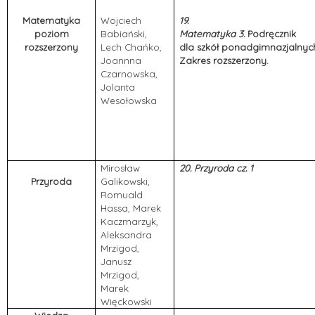
Matematyka
Wojciech
19.
poziom
Babiański,
Matematyka 3.
Podręcznik
rozszerzony
Lech Chańko,
dla szkół ponadgimnazjalnyc
Joannna
Zakres rozszerzony.
Czarnowska,
Jolanta
Wesołowska
Mirosław
20. Przyroda cz. 1
Przyroda
Galikowski,
Romuald
Hassa, Marek
Kaczmarzyk,
Aleksandra
Mrzigod,
Janusz
Mrzigod,
Marek
Więckowski