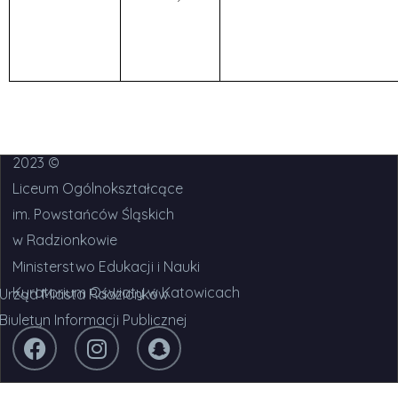
2023 ©
Liceum Ogólnokształcące
im. Powstańców Śląskich
w Radzionkowie
Ministerstwo Edukacji i Nauki
Kuratorium Oświaty w Katowicach
Urząd Miasta Radzionków
Biuletyn Informacji Publicznej