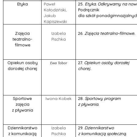
Etyka
Paweł
25.
Etyka.
Odkrywamy na nowo
Kołodziński,
Podręcznik
Jakub
dla szkół ponadgimnazjalnyc
Kapiszewski
Zajęcia
Izabela
26.
Zajęcia teatralno-filmowe.
teatralno-
Pischka
filmowe
Opiekun osoby
27.
Opiekun osoby dorosłej
Ewa Tobor
dorosłej chorej
chorej.
Sportowe
Iwona Kobek
28.
Sportowy program
zajęcia
z pływania.
z pływania
Dziennikarstwo
Izabela
29.
Dziennikarstwo
z komunikacją
Pischka
z komunikacją społeczną.