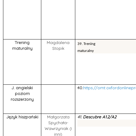
Trening
Magdalena
39. Trening
maturalny
Stopik
maturalny
J. angielski
40.
https://omt.oxfordonlinep
poziom
rozszerzony
Język hiszpański
Małgorzata
41.
Descubre A1.2/A2
Spychała-
Wawrzyniak (i
inni)