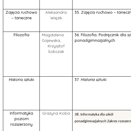
Zajęcia ruchowo
Aleksandra
35. Zajęcia ruchowo – taneczn
– taneczne
Więzik
Filozofia
Magdalena
36.
Filozofia. Podręcznik dla sz
Gajewska,
ponadgimnazjalnych
.
Krzysztof
Sobczak
Historia sztuki
37.
Historia sztuki.
Informatyka
Grażyna Koba
38.
Informatyka dla szkół
poziom
ponadgimnazjalnych Zakres rozszer
rozszerzony