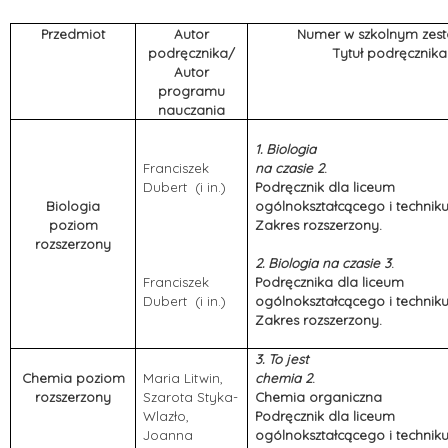
Przedmiot
Autor
Numer w szkolnym zest
podręcznika/
Tytuł podręcznika
Autor
programu
nauczania
1. Biologia
Franciszek
na czasie 2
.
Dubert (i in.)
Podręcznik dla liceum
Biologia
ogólnokształcącego i technik
poziom
Zakres rozszerzony.
rozszerzony
2. Biologia na czasie 3
.
Franciszek
Podręcznika dla liceum
Dubert (i in.)
ogólnokształcącego i technik
Zakres rozszerzony.
3. To jest
Chemia poziom
Maria Litwin,
chemia 2
.
rozszerzony
Szarota Styka-
Chemia organiczna
Wlazło,
Podręcznik dla liceum
Joanna
ogólnokształcącego i technik