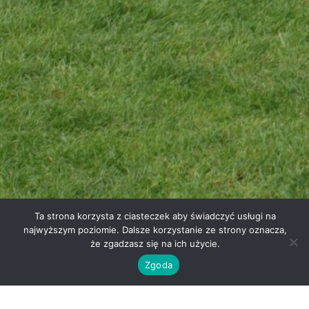
Ta strona korzysta z ciasteczek aby świadczyć usługi na
najwyższym poziomie. Dalsze korzystanie ze strony oznacza,
że zgadzasz się na ich użycie.
1.
Wniosek o wydanie opinii o uczniu
– kliknij aby pobrać
Zgoda
2.
Wniosek o wydanie duplikatu legitymacji szkolnej
–
kliknij