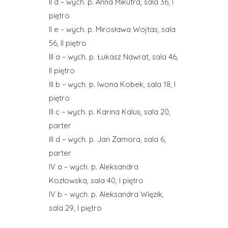
II d – wych. p. Anna Mikutra, sala 36, I
piętro
II e – wych. p. Mirosława Wojtas, sala
56, II piętro
III a – wych. p. Łukasz Nawrat, sala 46,
II piętro
III b – wych. p. Iwona Kobek, sala 18, I
piętro
III c – wych. p. Karina Kalus, sala 20,
parter
III d – wych. p. Jan Zamora, sala 6,
parter
IV a – wych. p. Aleksandra
Kozłowska, sala 40, I piętro
IV b – wych. p. Aleksandra Więzik,
sala 29, I piętro