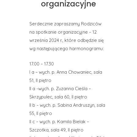
organizacyjne
Serdecznie zapraszamy Rodziców
na spotkanie organizacyjne – 12
września 2024 r., które odbędzie się
wg następującego harmonogramu:
17.00 – 17.30
I a – wych. p. Anna Chowaniec, sala
51, II piętro
II a -wych. p. Zuzanna Cieśla –
Skrzypulec, sala 60, II piętro
II b – wych. p. Sabina Andruszyn, sala
55, II piętro
II c – wych. p. Kamila Bielak –
Szczotka, sala 49, II piętro