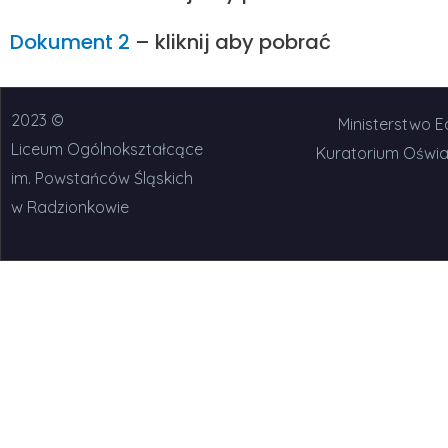
Dokument 2
– kliknij aby pobrać
2023 ©
Ministerstwo Ed
Liceum Ogólnokształcące
Kuratorium Oświa
im. Powstańców Śląskich
w Radzionkowie