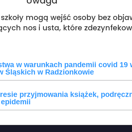
Uwaga
 szkoły mogą wejść osoby bez obja
ych nos i usta, które zdezynfekow
twa w warunkach pandemii covid 19
w Śląskich w Radzionkowie
kresie przyjmowania książek, podręcz
 epidemii