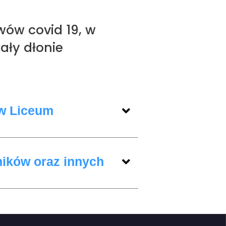
wów covid 19, w
ały dłonie
 w Liceum
ników oraz innych