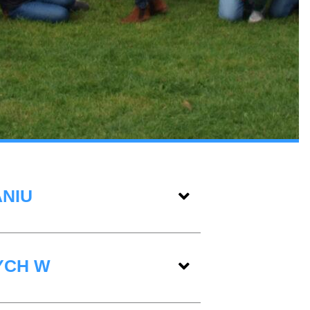
ANIU
YCH W