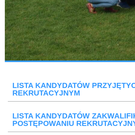
LISTA KANDYDATÓW PRZYJĘTYC
REKRUTACYJNYM
LISTA KANDYDATÓW ZAKWALIF
POSTĘPOWANIU REKRUTACYJN