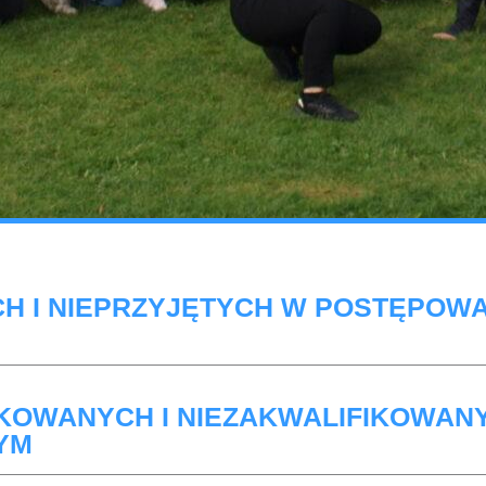
H I NIEPRZYJĘTYCH W POSTĘPOW
IKOWANYCH I NIEZAKWALIFIKOWAN
YM