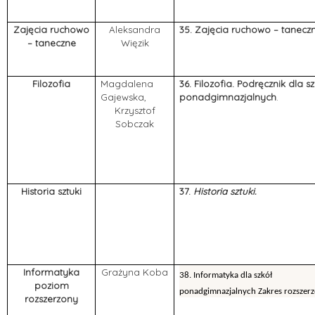
Zajęcia ruchowo
Aleksandra
35. Zajęcia ruchowo – taneczn
– taneczne
Więzik
Filozofia
Magdalena
36.
Filozofia. Podręcznik dla sz
Gajewska,
ponadgimnazjalnych
.
Krzysztof
Sobczak
Historia sztuki
37.
Historia sztuki.
Informatyka
Grażyna Koba
38.
Informatyka dla szkół
poziom
ponadgimnazjalnych Zakres rozszer
rozszerzony