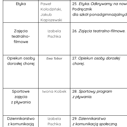
Etyka
Paweł
25.
Etyka.
Odkrywamy na nowo
Kołodziński,
Podręcznik
Jakub
dla szkół ponadgimnazjalnyc
Kapiszewski
Zajęcia
Izabela
26.
Zajęcia teatralno-filmowe.
teatralno-
Pischka
filmowe
Opiekun osoby
27.
Opiekun osoby dorosłej
Ewa Tobor
dorosłej chorej
chorej.
Sportowe
Iwona Kobek
28.
Sportowy program
zajęcia
z pływania.
z pływania
Dziennikarstwo
Izabela
29.
Dziennikarstwo
z komunikacją
Pischka
z komunikacją społeczną.