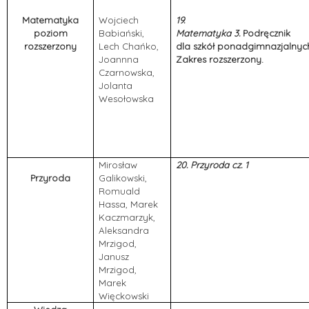
Matematyka
Wojciech
19.
poziom
Babiański,
Matematyka 3.
Podręcznik
rozszerzony
Lech Chańko,
dla szkół ponadgimnazjalnyc
Joannna
Zakres rozszerzony.
Czarnowska,
Jolanta
Wesołowska
Mirosław
20. Przyroda cz. 1
Przyroda
Galikowski,
Romuald
Hassa, Marek
Kaczmarzyk,
Aleksandra
Mrzigod,
Janusz
Mrzigod,
Marek
Więckowski