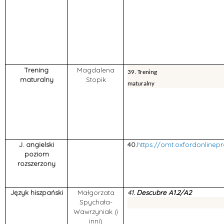
Trening
Magdalena
39. Trening
maturalny
Stopik
maturalny
J. angielski
40.
https://omt.oxfordonlinep
poziom
rozszerzony
Język hiszpański
Małgorzata
41.
Descubre A1.2/A2
Spychała-
Wawrzyniak (i
inni)