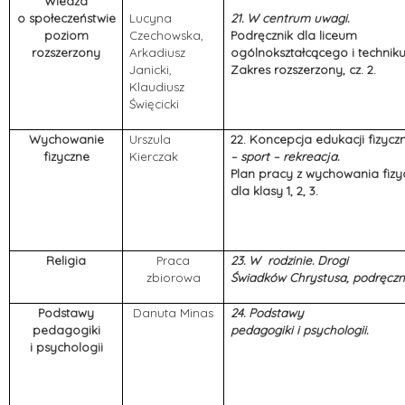
Wiedza
o społeczeństwie
Lucyna
21.
W centrum uwagi.
poziom
Czechowska,
Podręcznik dla liceum
rozszerzony
Arkadiusz
ogólnokształcącego i technik
Janicki,
Zakres rozszerzony, cz. 2.
Klaudiusz
Święcicki
Wychowanie
Urszula
22. Koncepcja edukacji fizycz
fizyczne
Kierczak
– sport – rekreacja.
Plan pracy z wychowania fiz
dla klasy 1, 2, 3.
Religia
Praca
23. W rodzinie. Drogi
zbiorowa
Świadków Chrystusa, podręczni
Podstawy
Danuta Minas
24.
Podstawy
pedagogiki
pedagogiki i psychologii.
i psychologii