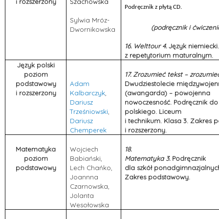
i rozszerzony
Szachowska
Podręcznik z płytą CD.
Sylwia Mróz-
(podręcznik i ćwiczeni
Dwornikowska
16. Welttour 4.
Język niemiecki.
z repetytorium maturalnym.
Język polski
poziom
17. Zrozumieć tekst – zrozumie
podstawowy
Adam
Dwudziestolecie międzywojen
i rozszerzony
Kalbarczyk
,
(awangarda) – powojenna
Dariusz
nowoczesność. Podręcznik do
Trześniowski
,
polskiego. Liceum
Dariusz
i technikum. Klasa 3. Zakres
Chemperek
i rozszerzony.
Matematyka
Wojciech
18.
poziom
Babiański,
Matematyka 3.
Podręcznik
podstawowy
Lech Chańko,
dla szkół ponadgimnazjalnyc
Joannna
Zakres podstawowy.
Czarnowska,
Jolanta
Wesołowska