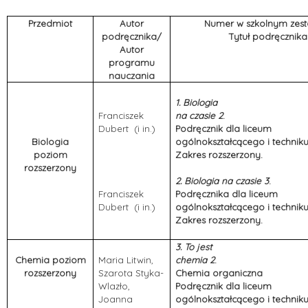
Przedmiot
Autor
Numer w szkolnym zest
podręcznika/
Tytuł podręcznika
Autor
programu
nauczania
1. Biologia
Franciszek
na czasie 2
.
Dubert (i in.)
Podręcznik dla liceum
Biologia
ogólnokształcącego i technik
poziom
Zakres rozszerzony.
rozszerzony
2. Biologia na czasie 3
.
Franciszek
Podręcznika dla liceum
Dubert (i in.)
ogólnokształcącego i technik
Zakres rozszerzony.
3. To jest
Chemia poziom
Maria Litwin,
chemia 2
.
rozszerzony
Szarota Styka-
Chemia organiczna
Wlazło,
Podręcznik dla liceum
Joanna
ogólnokształcącego i technik