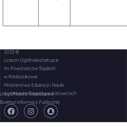
2023 ©
Liceum Ogólnokształcące
im. Powstańców Śląskich
w Radzionkowie
Ministerstwo Edukacji i Nauki
Kuratorium Oświaty w Katowicach
Urząd Miasta Radzionków
Biuletyn Informacji Publicznej