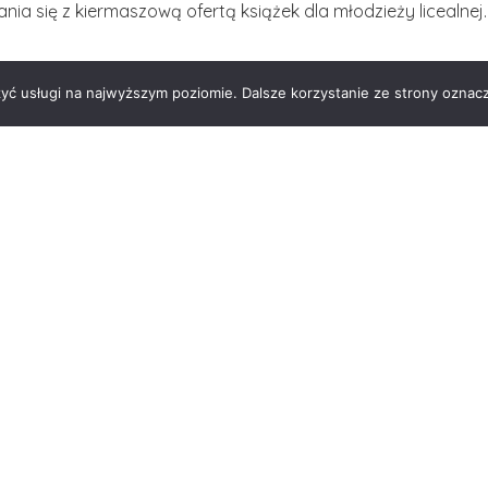
ia się z kiermaszową ofertą książek dla młodzieży licealnej.
literatura i popularno – naukowa.
zyć usługi na najwyższym poziomie. Dalsze korzystanie ze strony oznacz
e
owi.
ozycje.