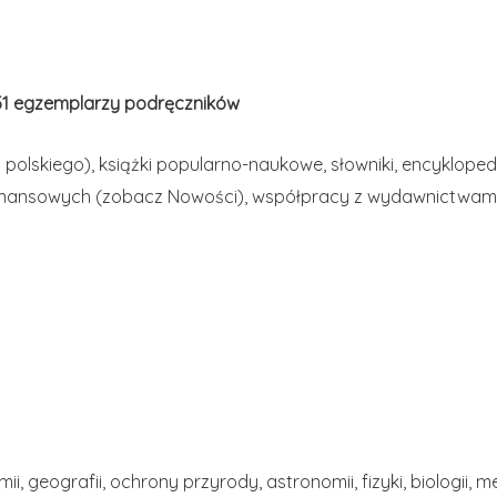
 351 egzemplarzy podręczników
 polskiego), książki popularno-naukowe, słowniki, encyklopedi
finansowych (zobacz Nowości), współpracy z wydawnictwami,
 geografii, ochrony przyrody, astronomii, fizyki, biologii, med