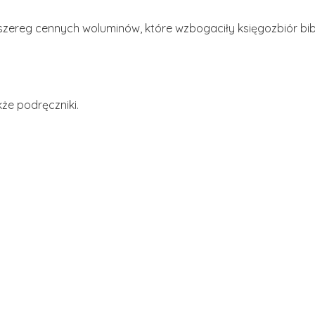
 szereg cennych woluminów, które wzbogaciły księgozbiór bibl
kże podręczniki.