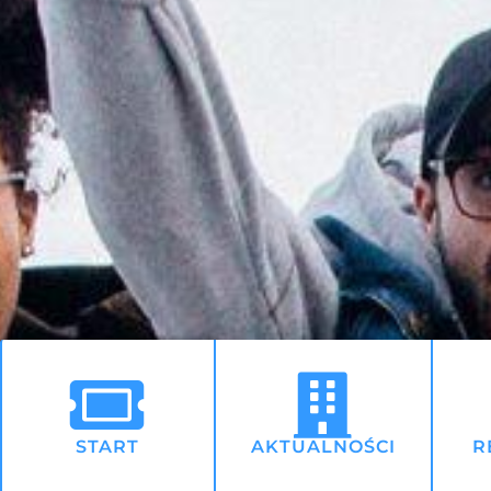
START
AKTUALNOŚCI
R