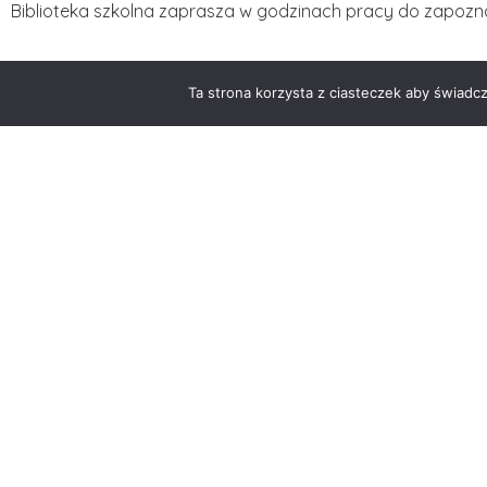
Biblioteka szkolna zaprasza w godzinach pracy do zapoznan
W ofercie znajdują się: głównie repetytoria maturalne oraz 
Ta strona korzysta z ciasteczek aby świadc
Jeżeli uważasz, że jakiejś książki brakuje w naszej bibliotec
napisz e-maila
biblioteka73@wp.pl
lub zgłoś to bibliotekarz
W miarę możliwości postaramy się uwzględnić Wasze prop