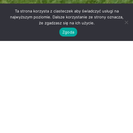
Ta strona korzysta z ciasteczek aby świadczyć usługi na
Szanowni Państwo,
najwyższym poziomie. Dalsze korzystanie ze strony oznacza,
że zgadzasz się na ich użycie.
W roku szkolnym 2025/2026 istnieje możliwość objęcia
Zgoda
uczniów ubezpieczeniem NNW w Towarzystwie
Ubezpieczeniowym
InterRisk.
Rodzice dokonują ubezpieczenia samodzielnie, wybierając
dogodny wariant i opłacając składkę online.
Link do zakupu polisy:
https://klient.interrisk.pl/EduPlusOnline?u=ryk945ucxv