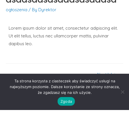
ogłoszenia
/ By
Dyrektor
Lorem ipsum dolor sit amet, consectetur adipiscing elit.
Ut elit tellus, luctus nec ullamcorper mattis, pulvinar
dapibus leo.
Next Wpis
→
2023 ©
Ta strona korzysta z ciasteczek aby świadczyć usługi na
najwyższym poziomie. Dalsze korzystanie ze strony oznacza,
Liceum Ogólnokształcące
że zgadzasz się na ich użycie.
im. Powstańców Śląskich
Zgoda
w Radzionkowie
Ministerstwo Edukacji i Nauki
Kuratorium Oświaty w Katowicach
Urząd Miasta Radzionków