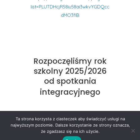
list=PLUTDHcjR58iu58ai3wkvYGDQcc
dMO3flB
Rozpoczęliśmy rok
szkolny 2025/2026
od spotkania
integracyjnego
Ta strona korzysta z ciasteczek aby świadczyć usługi na
najwyższym poziomie. Dalsze korzystanie ze strony oznacza,
że zgadzasz się na ich użycie.