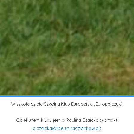
W szkole działa Szkolny Klub Europejski „Europejczyk”.
Opiekunem klubu jest p. Paulina Czaicka (kontakt:
p.czaicka@liceum.radzionkow.pl
)