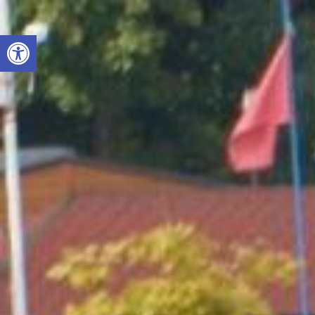
Otwórz pasek narzędzi